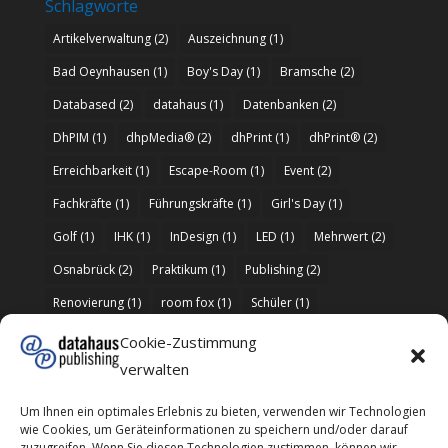
Schlagworte
Artikelverwaltung
(2)
Auszeichnung
(1)
Bad Oeynhausen
(1)
Boy's Day
(1)
Bramsche
(2)
Databased
(2)
datahaus
(1)
Datenbanken
(2)
DhPIM
(1)
dhpMedia®
(2)
dhPrint
(1)
dhPrint®
(2)
Erreichbarkeit
(1)
Escape-Room
(1)
Event
(2)
Fachkräfte
(1)
Führungskräfte
(1)
Girl's Day
(1)
Golf
(1)
IHK
(1)
InDesign
(1)
LED
(1)
Mehrwert
(2)
Osnabrück
(2)
Praktikum
(1)
Publishing
(2)
Renovierung
(1)
room fox
(1)
Schüler
(1)
Software
(1)
Sortiment
(1)
sparen
(2)
Standort
(1)
Cookie-Zustimmung
verwalten
Stele
(1)
Stromrechnung
(2)
Update
(1)
Varus-Fluch
(1)
Wasserkraft
(1)
Website
(1)
Um Ihnen ein optimales Erlebnis zu bieten, verwenden wir Technologien
wie Cookies, um Geräteinformationen zu speichern und/oder darauf
Weihnachten
(1)
Weihnachtsfeier
(1)
Windows
(1)
zuzugreifen. Wenn Sie diesen Technologien zustimmen, können wir