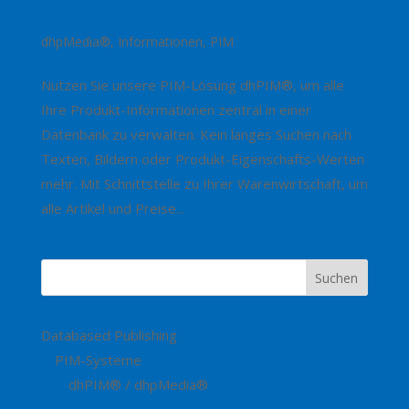
Das PIM für alle Branchen
dhpMedia®
,
Informationen
,
PIM
Nutzen Sie unsere PIM-Lösung dhPIM®, um alle
Ihre Produkt-Informationen zentral in einer
Datenbank zu verwalten. Kein langes Suchen nach
Texten, Bildern oder Produkt-Eigenschafts-Werten
mehr. Mit Schnittstelle zu Ihrer Warenwirtschaft, um
alle Artikel und Preise...
Databased Publishing
PIM-Systeme
dhPIM® / dhpMedia®