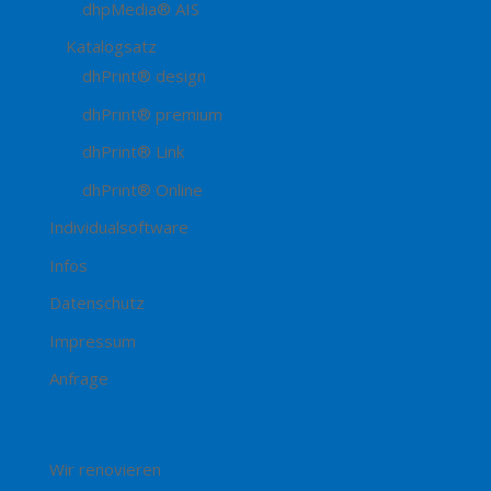
dhpMedia® AIS
Katalogsatz
dhPrint® design
dhPrint® premium
dhPrint® Link
dhPrint® Online
Individualsoftware
Infos
Datenschutz
Impressum
Anfrage
Neueste Beiträge
Wir renovieren