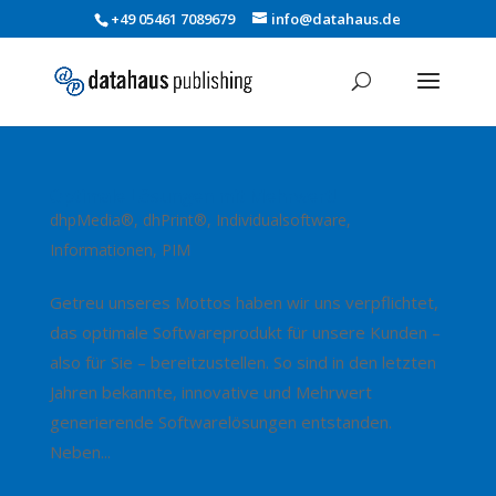
+49 05461 7089679
info@datahaus.de
Optimale Lösungen mit Mehrwert!
dhpMedia®
,
dhPrint®
,
Individualsoftware
,
Informationen
,
PIM
Getreu unseres Mottos haben wir uns verpflichtet,
das optimale Softwareprodukt für unsere Kunden –
also für Sie – bereitzustellen. So sind in den letzten
Jahren bekannte, innovative und Mehrwert
generierende Softwarelösungen entstanden.
Neben...